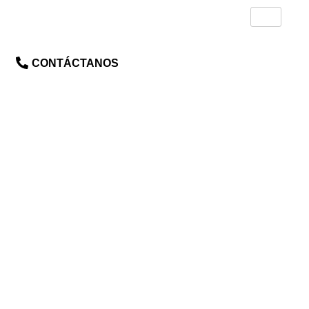
CONTÁCTANOS
MEDIACIÓN Y
COMEDIACIÓN,
CONCILIACIÓN
Y COORDINACIÓN DE